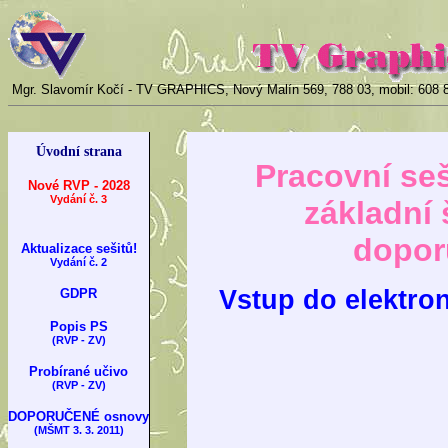
Mgr. Slavomír Kočí - TV GRAPHICS, Nový Malín 569, 788 03, mobil: 608 8
Úvodní strana
Pracovní seš
Nové RVP - 2028
Vydání č. 3
základní 
dopor
Aktualizace sešitů!
Vydání č. 2
Vstup do elektro
GDPR
Popis PS
(RVP - ZV)
Probírané učivo
(RVP - ZV)
DOPORUČENÉ osnovy
(MŠMT 3. 3. 2011)