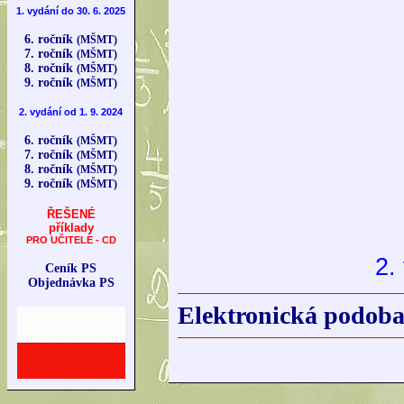
1. vydání do 30. 6. 2025
6. ročník
(MŠMT)
7. ročník
(MŠMT)
8. ročník
(MŠMT)
9. ročník
(MŠMT)
2. vydání od 1. 9. 2024
6. ročník
(MŠMT)
7. ročník
(MŠMT)
8. ročník
(MŠMT)
9. ročník
(MŠMT)
ŘEŠENÉ
příklady
PRO UČITELE - CD
2.
Ceník PS
Objednávka PS
Elektronická podoba 